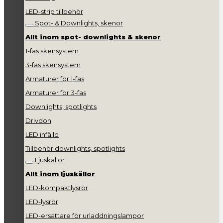
LED-strip tillbehör
Spot- & Downlights, skenor
Allt inom spot- downlights & skenor
1-fas skensystem
3-fas skensystem
Armaturer för 1-fas
Armaturer för 3-fas
Downlights, spotlights
Drivdon
LED infälld
Tillbehör downlights, spotlights
Ljuskällor
Allt inom ljuskällor
LED-kompaktlysrör
LED-lysrör
LED-ersättare för urladdningslampor