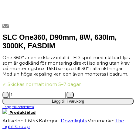
SLC One360, D90mm, 8W, 630lm,
3000K, FASDIM
One 360° är en exklusiv infälld LED-spot med riktbart ljus
som är godkänd för montering direkt i isolering utan krav
på monteringsbox. Riktbar upp till 30° i alla riktningar.
Med sin höga kapsling kan den även monteras i badrum.
✓ Skickas normalt inom 5–7 dagar
SLC
One360,
Lägg till i varukorg
D90mm,
Lägg till offertlista
8W,
630lm,
Produktblad
3000K,
Artikelnr:
116153
Kategori:
Downlights
Varumärke:
The
FASDIM
mängd
Light Group