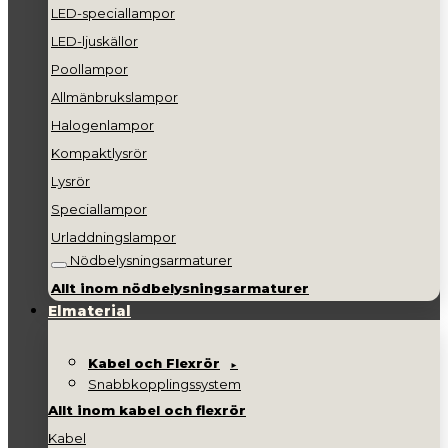
LED-speciallampor
LED-ljuskällor
Poollampor
Allmänbrukslampor
Halogenlampor
Kompaktlysrör
Lysrör
Speciallampor
Urladdningslampor
Nödbelysningsarmaturer
Allt inom nödbelysningsarmaturer
Elmaterial
Kabel och Flexrör
Snabbkopplingssystem
Allt inom kabel och flexrör
Kabel