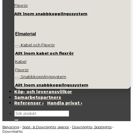
Flexrör
Allt inom snabbkopplingssystem
Elmaterial
Kabel och Flexrör
Allt inom kabel och flexrör
Kabel
Flexrör
Snabbkopplingssystem
Allt inom snabbkopplingssystem
Köp- och leveransvillkor
Samarbetspartners
Referenser ›
Handla privat ›
Sök
efter:
Belysning
›
Spot- & Downlights, skenor
›
Downlights, Spotlights
›
Downlights