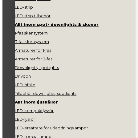
LED-strip
LED-strip tillbehör
Allt inom spot- downlights & skenor
1-fas skensystem
3-fas skensystem
Armaturer för 1-fas
Armaturer för 3-fas
Downlights, spotlights
Drivdon
LED infälld
Tillbehör downlights, spotlights
Allt inom ljuskällor
LED-kompaktlysrör
LED-lysrör
LED-ersättare för urladdningslampor
LED-speciallampor