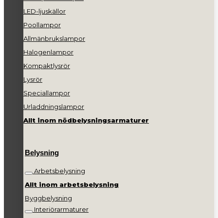
LED-ljuskällor
Poollampor
Allmänbrukslampor
Halogenlampor
Kompaktlysrör
Lysrör
Speciallampor
Urladdningslampor
Allt inom nödbelysningsarmaturer
Belysning
Arbetsbelysning
Allt inom arbetsbelysning
Byggbelysning
Interiörarmaturer