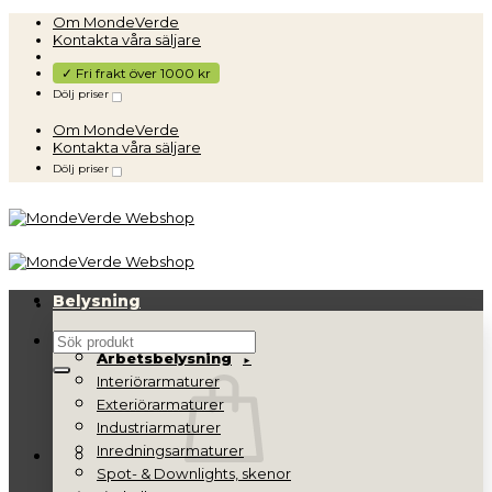
Skip
Om MondeVerde
to
Kontakta våra säljare
content
✓ Fri frakt över 1000 kr
Dölj priser
Om MondeVerde
Kontakta våra säljare
Dölj priser
Belysning
Sök
Arbetsbelysning
efter:
Interiörarmaturer
Exteriörarmaturer
Industriarmaturer
Inredningsarmaturer
Spot- & Downlights, skenor