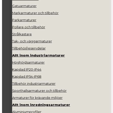
Gatuarmaturer
Markarmaturer och tillbehör
Parkarmaturer
Pollare och tillbehör
Strålkastare
Tak- och väggarmaturer
Tillbehör/reservdelar
Allt inom industriarmaturer
Höghöjdsarmaturer
Kapslad IP20-IP44
Kapslad IP54-IP68
Tillbehör industriarmaturer
Sporthallsarmaturer och tillbehör
Armaturer för krävande miljöer
Allt inom inredningsarmaturer
Aluminiumprofiler