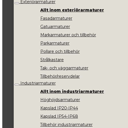
Exteriörarmaturer
Allt inom exteriörarmaturer
Fasadarmaturer
Gatuarmaturer
Markarmaturer och tillbehör
Parkarmaturer
Pollare och tillbehör
Strålkastare
Tak- och väggarmaturer
Tillbehör/reservdelar
Industriarmaturer
Allt inom industriarmaturer
Höghöjdsarmaturer
Kapslad IP20-IP44
Kapslad IP54-IP68
Tillbehör industriarmaturer