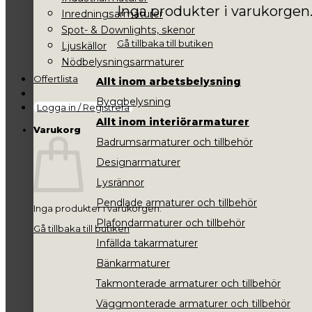
Inga produkter i varukorgen
Inredningsarmaturer
Spot- & Downlights, skenor
Gå tillbaka till butiken
Ljuskällor
Nödbelysningsarmaturer
Offertlista
Allt inom arbetsbelysning
Byggbelysning
Logga in / Registrera
Allt inom interiörarmaturer
Varukorg
Badrumsarmaturer och tillbehör
Designarmaturer
Lysrännor
Pendlade armaturer och tillbehör
Inga produkter i varukorgen.
Plafondarmaturer och tillbehör
Gå tillbaka till butiken
Infällda takarmaturer
Bänkarmaturer
Takmonterade armaturer och tillbehör
Väggmonterade armaturer och tillbehör