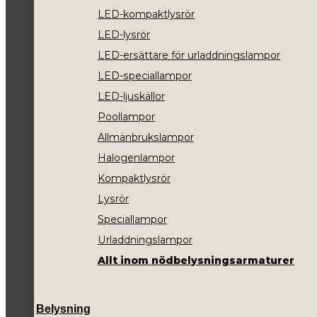
LED-kompaktlysrör
LED-lysrör
LED-ersättare för urladdningslampor
LED-speciallampor
LED-ljuskällor
Poollampor
Allmänbrukslampor
Halogenlampor
Kompaktlysrör
Lysrör
Speciallampor
Urladdningslampor
Allt inom nödbelysningsarmaturer
Belysning