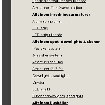
Sporthallsarmaturer och tillbehör
Armaturer för krävande miljöer
Allt inom inredningsarmaturer
Aluminiumprofiler
LED-strip
LED-strip tillbehör
Allt inom spot- downlights & skenor
1-fas skensystem
3-fas skensystem
Armaturer för 1-fas
Armaturer för 3-fas
Downlights, spotlights
Drivdon
LED infälld
Tillbehör downlights, spotlights
Allt inom ljuskällor