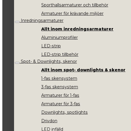
Sporthallsarmaturer och tillbehör
Armaturer för krävande miljöer
Inredningsarmaturer
Allt inom inredningsarmaturer
Aluminiumprofiler
LED-strip
LED-strip tillbehör
Spot- & Downlights, skenor
Allt inom spot- downlights & skenor
1-fas skensystem
3-fas skensystem
Armaturer för 1-fas
Armaturer för 3-fas
Downlights, spotlights
Drivdon
LED infälld