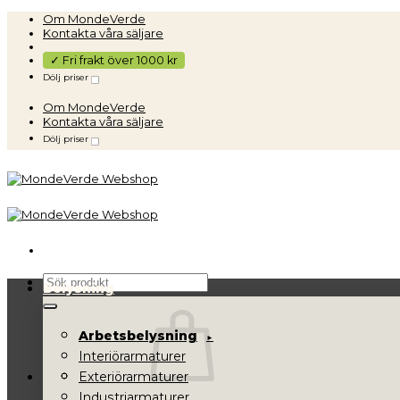
Skip
Om MondeVerde
to
Kontakta våra säljare
content
✓ Fri frakt över 1000 kr
Dölj priser
Om MondeVerde
Kontakta våra säljare
Dölj priser
Sök
Belysning
efter:
Arbetsbelysning
Interiörarmaturer
Exteriörarmaturer
Industriarmaturer