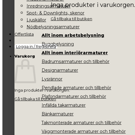
Inga produkter i varukorgen
Inredningsarmaturer
Spot- & Downlights, skenor
Gå tillbaka till butiken
Ljuskällor
Nödbelysningsarmaturer
Offertlista
Allt inom arbetsbelysning
Byggbelysning
Logga in / Registrera
Allt inom interiörarmaturer
Varukorg
Badrumsarmaturer och tillbehör
Designarmaturer
Lysrännor
Pendlade armaturer och tillbehör
Inga produkter i varukorgen.
Plafondarmaturer och tillbehör
Gå tillbaka till butiken
Infällda takarmaturer
Bänkarmaturer
Takmonterade armaturer och tillbehör
Väggmonterade armaturer och tillbehör