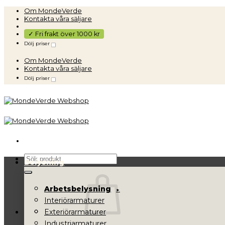
Skip
Om MondeVerde
to
Kontakta våra säljare
content
✓ Fri frakt över 1000 kr
Dölj priser
Om MondeVerde
Kontakta våra säljare
Dölj priser
Sök
Belysning
efter:
Arbetsbelysning
Interiörarmaturer
Exteriörarmaturer
Industriarmaturer