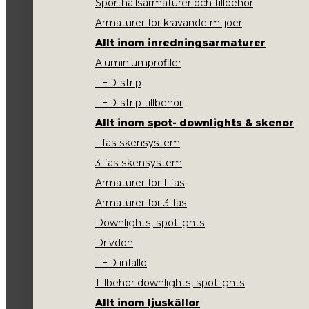
Sporthallsarmaturer och tillbehör
Armaturer för krävande miljöer
Allt inom inredningsarmaturer
Aluminiumprofiler
LED-strip
LED-strip tillbehör
Allt inom spot- downlights & skenor
1-fas skensystem
3-fas skensystem
Armaturer för 1-fas
Armaturer för 3-fas
Downlights, spotlights
Drivdon
LED infälld
Tillbehör downlights, spotlights
Allt inom ljuskällor