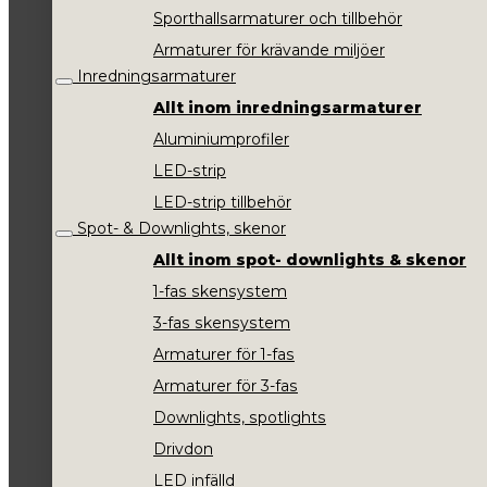
Sporthallsarmaturer och tillbehör
Armaturer för krävande miljöer
Inredningsarmaturer
Allt inom inredningsarmaturer
Aluminiumprofiler
LED-strip
LED-strip tillbehör
Spot- & Downlights, skenor
Allt inom spot- downlights & skenor
1-fas skensystem
3-fas skensystem
Armaturer för 1-fas
Armaturer för 3-fas
Downlights, spotlights
Drivdon
LED infälld