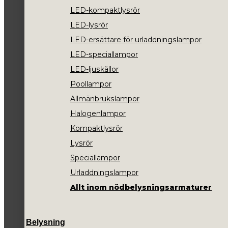
LED-kompaktlysrör
LED-lysrör
LED-ersättare för urladdningslampor
LED-speciallampor
LED-ljuskällor
Poollampor
Allmänbrukslampor
Halogenlampor
Kompaktlysrör
Lysrör
Speciallampor
Urladdningslampor
Allt inom nödbelysningsarmaturer
Belysning