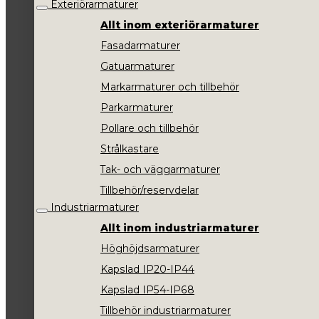
Exteriörarmaturer
Allt inom exteriörarmaturer
Fasadarmaturer
Gatuarmaturer
Markarmaturer och tillbehör
Parkarmaturer
Pollare och tillbehör
Strålkastare
Tak- och väggarmaturer
Tillbehör/reservdelar
Industriarmaturer
Allt inom industriarmaturer
Höghöjdsarmaturer
Kapslad IP20-IP44
Kapslad IP54-IP68
Tillbehör industriarmaturer