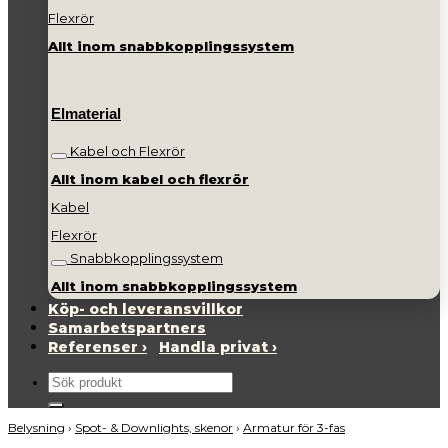
Flexrör
Allt inom snabbkopplingssystem
Elmaterial
Kabel och Flexrör
Allt inom kabel och flexrör
Kabel
Flexrör
Snabbkopplingssystem
Allt inom snabbkopplingssystem
Köp- och leveransvillkor
Samarbetspartners
Referenser ›
Handla privat ›
Sök
efter:
Belysning
›
Spot- & Downlights, skenor
›
Armatur för 3-fas