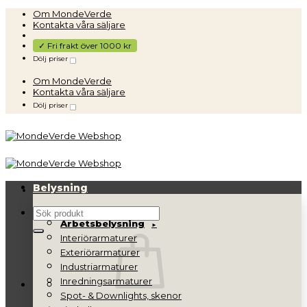
Skip
Om MondeVerde
to
Kontakta våra säljare
content
✓ Fri frakt över 1000 kr
Dölj priser
Om MondeVerde
Kontakta våra säljare
Dölj priser
Belysning
Sök
Arbetsbelysning
efter:
Interiörarmaturer
Exteriörarmaturer
Industriarmaturer
Inredningsarmaturer
Spot- & Downlights, skenor