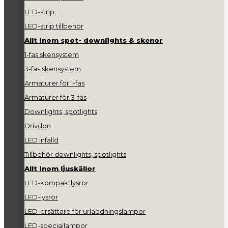
LED-strip
LED-strip tillbehör
Allt inom spot- downlights & skenor
1-fas skensystem
3-fas skensystem
Armaturer för 1-fas
Armaturer för 3-fas
Downlights, spotlights
Drivdon
LED infälld
Tillbehör downlights, spotlights
Allt inom ljuskällor
LED-kompaktlysrör
LED-lysrör
LED-ersättare för urladdningslampor
LED-speciallampor