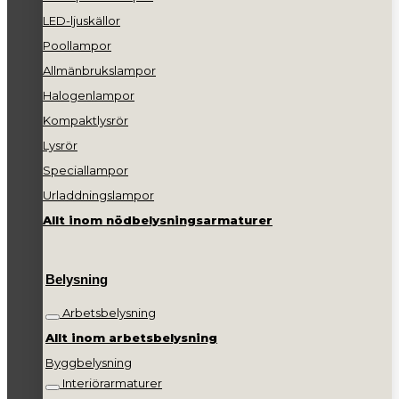
LED-ljuskällor
Poollampor
Allmänbrukslampor
Halogenlampor
Kompaktlysrör
Lysrör
Speciallampor
Urladdningslampor
Allt inom nödbelysningsarmaturer
Belysning
Arbetsbelysning
Allt inom arbetsbelysning
Byggbelysning
Interiörarmaturer