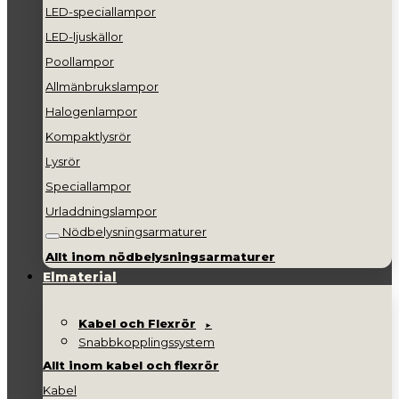
LED-speciallampor
LED-ljuskällor
Poollampor
Allmänbrukslampor
Halogenlampor
Kompaktlysrör
Lysrör
Speciallampor
Urladdningslampor
Nödbelysningsarmaturer
Allt inom nödbelysningsarmaturer
Elmaterial
Kabel och Flexrör
Snabbkopplingssystem
Allt inom kabel och flexrör
Kabel