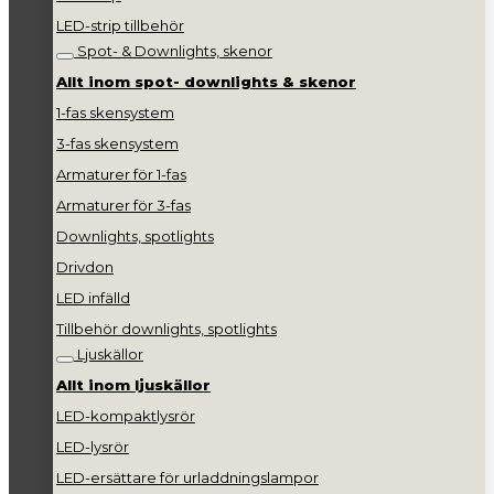
LED-strip tillbehör
Spot- & Downlights, skenor
Allt inom spot- downlights & skenor
1-fas skensystem
3-fas skensystem
Armaturer för 1-fas
Armaturer för 3-fas
Downlights, spotlights
Drivdon
LED infälld
Tillbehör downlights, spotlights
Ljuskällor
Allt inom ljuskällor
LED-kompaktlysrör
LED-lysrör
LED-ersättare för urladdningslampor