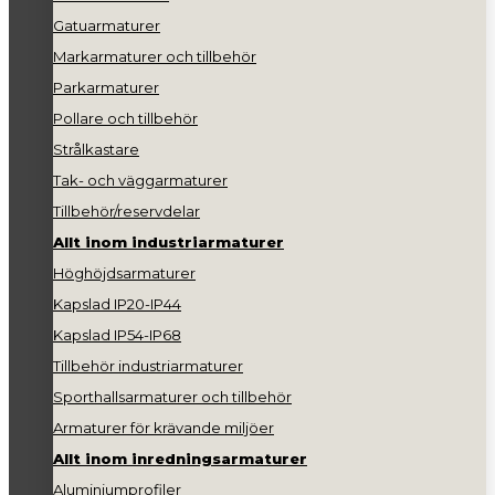
Gatuarmaturer
Markarmaturer och tillbehör
Parkarmaturer
Pollare och tillbehör
Strålkastare
Tak- och väggarmaturer
Tillbehör/reservdelar
Allt inom industriarmaturer
Höghöjdsarmaturer
Kapslad IP20-IP44
Kapslad IP54-IP68
Tillbehör industriarmaturer
Sporthallsarmaturer och tillbehör
Armaturer för krävande miljöer
Allt inom inredningsarmaturer
Aluminiumprofiler