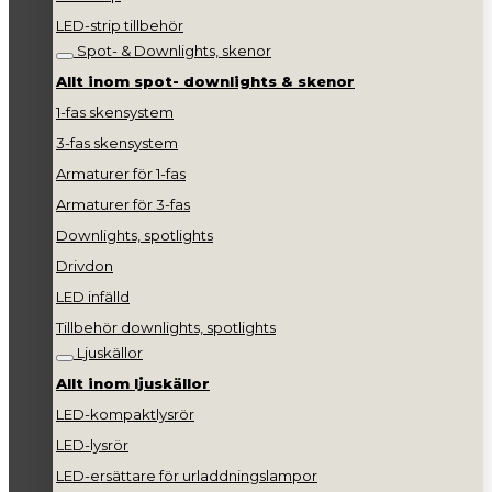
LED-strip tillbehör
Spot- & Downlights, skenor
Allt inom spot- downlights & skenor
1-fas skensystem
3-fas skensystem
Armaturer för 1-fas
Armaturer för 3-fas
Downlights, spotlights
Drivdon
LED infälld
Tillbehör downlights, spotlights
Ljuskällor
Allt inom ljuskällor
LED-kompaktlysrör
LED-lysrör
LED-ersättare för urladdningslampor