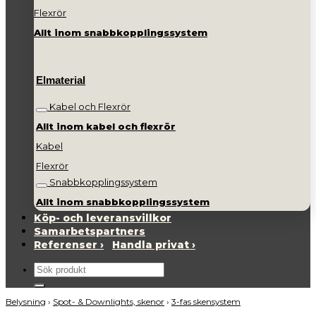
Flexrör
Allt inom snabbkopplingssystem
Elmaterial
Kabel och Flexrör
Allt inom kabel och flexrör
Kabel
Flexrör
Snabbkopplingssystem
Allt inom snabbkopplingssystem
Köp- och leveransvillkor
Samarbetspartners
Referenser ›
Handla privat ›
Sök
efter:
Belysning
›
Spot- & Downlights, skenor
›
3-fas skensystem