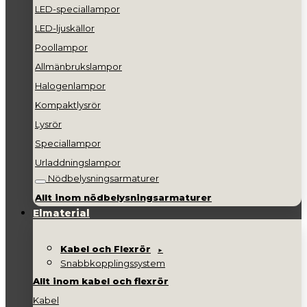
LED-speciallampor
LED-ljuskällor
Poollampor
Allmänbrukslampor
Halogenlampor
Kompaktlysrör
Lysrör
Speciallampor
Urladdningslampor
Nödbelysningsarmaturer
Allt inom nödbelysningsarmaturer
Elmaterial
Kabel och Flexrör
Snabbkopplingssystem
Allt inom kabel och flexrör
Kabel