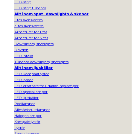
LED-strip
LED-strip tillbehör
Allt inom spot- downlights & skenor
1-fas skensystem
3-fas skensystem
Armaturer för 1-fas
Armaturer för 3-fas
Downlights, spotlights
Drivdon
LED infälld
Tillbehör downlights, spotlights
Allt inom ljuskällor
LED-kompaktlysrör
LED-lysrör
LED-ersättare för urladdningslampor
LED-speciallampor
LED-ljuskällor
Poollampor
Allmänbrukslampor
Halogenlampor
Kompaktlysrör
Lysrör
Speciallampor