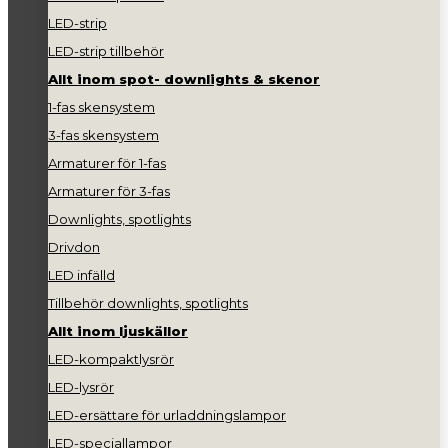
LED-strip
LED-strip tillbehör
Allt inom spot- downlights & skenor
1-fas skensystem
3-fas skensystem
Armaturer för 1-fas
Armaturer för 3-fas
Downlights, spotlights
Drivdon
LED infälld
Tillbehör downlights, spotlights
Allt inom ljuskällor
LED-kompaktlysrör
LED-lysrör
LED-ersättare för urladdningslampor
LED-speciallampor