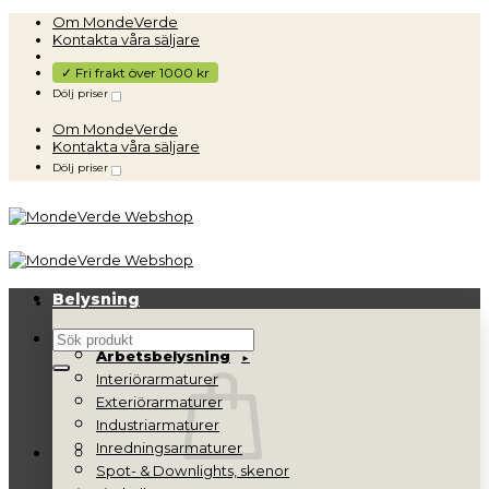
Skip
Om MondeVerde
to
Kontakta våra säljare
content
✓ Fri frakt över 1000 kr
Dölj priser
Om MondeVerde
Kontakta våra säljare
Dölj priser
Belysning
Sök
Arbetsbelysning
efter:
Interiörarmaturer
Exteriörarmaturer
Industriarmaturer
Inredningsarmaturer
Spot- & Downlights, skenor