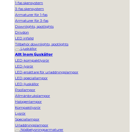
1-fas skensystem
3-fas skensystem
Armaturer för 1-fas
Armaturer för 3-fas
Downlights, spotlights
Drivdon
LED infälld
Tillbehör downlights, spotlights
Ljuskällor
Allt inom ljuskällor
LED-kompaktlysrör
LED-lysrör
LED-ersättare för urladdningslampor
LED-speciallampor
LED-ljuskällor
Poollampor
Allmänbrukslampor
Halogenlampor
Kompaktlysrör
Lysrör
Speciallampor
Urladdningslampor
Nödbelysningsarmaturer