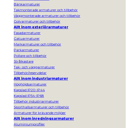
Bänkarmaturer
Takmonterade armaturer och tillbehör
Väggmonterade armaturer och tillbehör
Golvarmaturer och tillbehör
Allt inom exteriörarmaturer
Fasadarmaturer
Gatuarmaturer
Markarmaturer och tillbehör
Parkarmaturer
Pollare och tillbehör
Strålkastare
Tak- och väggarmaturer
Tillbehör/reservdelar
Allt inom industriarmaturer
Höghöjdsarmaturer
Kapslad IP20-IP44
Kapslad IP54-IP68
Tillbehör industriarmaturer
Sporthallsarmaturer och tillbehör
Armaturer för krävande miljöer
Allt inom inredningsarmaturer
Aluminiumprofiler