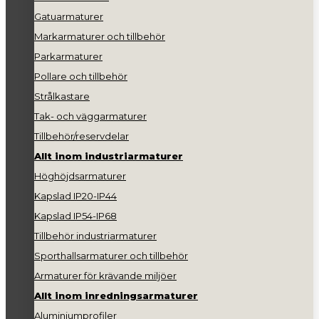
Gatuarmaturer
Markarmaturer och tillbehör
Parkarmaturer
Pollare och tillbehör
Strålkastare
Tak- och väggarmaturer
Tillbehör/reservdelar
Allt inom industriarmaturer
Höghöjdsarmaturer
Kapslad IP20-IP44
Kapslad IP54-IP68
Tillbehör industriarmaturer
Sporthallsarmaturer och tillbehör
Armaturer för krävande miljöer
Allt inom inredningsarmaturer
Aluminiumprofiler