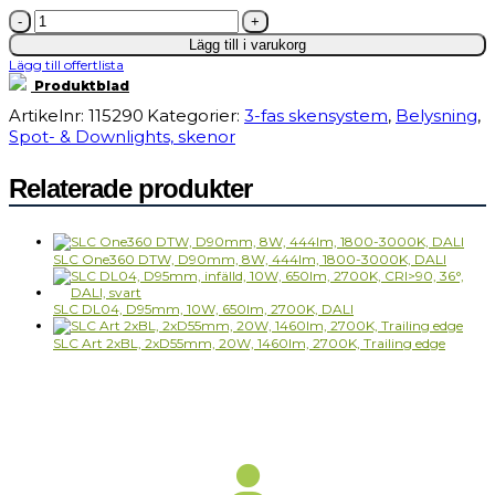
Global
Trac
Lägg till i varukorg
Pro
Lägg till offertlista
Nätanslutning
ände
Produktblad
vänster,
Artikelnr:
115290
Kategorier:
3-fas skensystem
,
Belysning
,
XTS12-
2
Spot- & Downlights, skenor
mängd
Relaterade produkter
SLC One360 DTW, D90mm, 8W, 444lm, 1800-3000K, DALI
SLC DL04, D95mm, 10W, 650lm, 2700K, DALI
SLC Art 2xBL, 2xD55mm, 20W, 1460lm, 2700K, Trailing edge