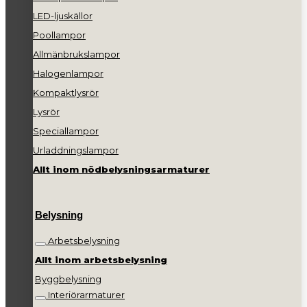
LED-ljuskällor
Poollampor
Allmänbrukslampor
Halogenlampor
Kompaktlysrör
Lysrör
Speciallampor
Urladdningslampor
Allt inom nödbelysningsarmaturer
Belysning
Arbetsbelysning
Allt inom arbetsbelysning
Byggbelysning
Interiörarmaturer