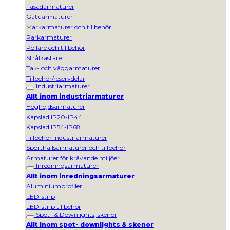
Fasadarmaturer
Gatuarmaturer
Markarmaturer och tillbehör
Parkarmaturer
Pollare och tillbehör
Strålkastare
Tak- och väggarmaturer
Tillbehör/reservdelar
Industriarmaturer
Allt inom industriarmaturer
Höghöjdsarmaturer
Kapslad IP20-IP44
Kapslad IP54-IP68
Tillbehör industriarmaturer
Sporthallsarmaturer och tillbehör
Armaturer för krävande miljöer
Inredningsarmaturer
Allt inom inredningsarmaturer
Aluminiumprofiler
LED-strip
LED-strip tillbehör
Spot- & Downlights, skenor
Allt inom spot- downlights & skenor