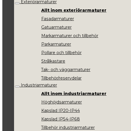
Exteriörarmaturer
Allt inom exteriörarmaturer
Fasadarmaturer
Gatuarmaturer
Markarmaturer och tillbehör
Parkarmaturer
Pollare och tillbehör
Strålkastare
Tak- och väggarmaturer
Tillbehör/reservdelar
Industriarmaturer
Allt inom industriarmaturer
Höghöjdsarmaturer
Kapslad IP20-IP44
Kapslad IP54-IP68
Tillbehör industriarmaturer