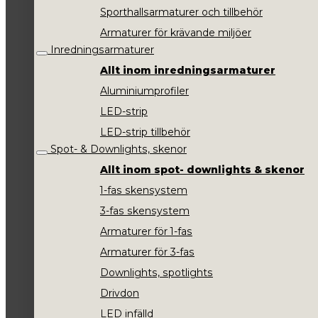
Sporthallsarmaturer och tillbehör
Armaturer för krävande miljöer
Inredningsarmaturer
Allt inom inredningsarmaturer
Aluminiumprofiler
LED-strip
LED-strip tillbehör
Spot- & Downlights, skenor
Allt inom spot- downlights & skenor
1-fas skensystem
3-fas skensystem
Armaturer för 1-fas
Armaturer för 3-fas
Downlights, spotlights
Drivdon
LED infälld