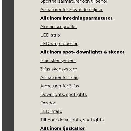
Sporthallsarmaturer och tillbehör
Armaturer för krävande miljöer
Allt inom inredningsarmaturer
Aluminiumprofiler
LED-strip
LED-strip tillbehör
Allt inom spot- downlights & skenor
1-fas skensystem
3-fas skensystem
Armaturer för 1-fas
Armaturer för 3-fas
Downlights, spotlights
Drivdon
LED infälld
Tillbehör downlights, spotlights
Allt inom ljuskällor