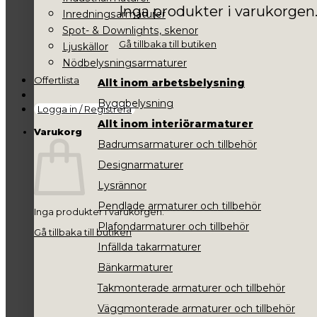
Inga produkter i varukorgen
Inredningsarmaturer
Spot- & Downlights, skenor
Gå tillbaka till butiken
Ljuskällor
Nödbelysningsarmaturer
Offertlista
Allt inom arbetsbelysning
Byggbelysning
Logga in / Registrera
Allt inom interiörarmaturer
Varukorg
Badrumsarmaturer och tillbehör
Designarmaturer
Lysrännor
Pendlade armaturer och tillbehör
Inga produkter i varukorgen.
Plafondarmaturer och tillbehör
Gå tillbaka till butiken
Infällda takarmaturer
Bänkarmaturer
Takmonterade armaturer och tillbehör
Väggmonterade armaturer och tillbehör