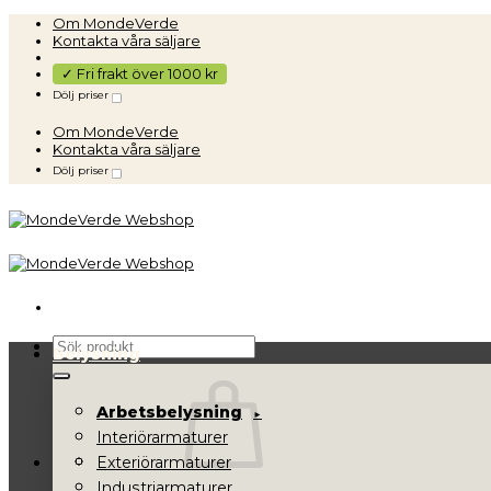
Skip
Om MondeVerde
to
Kontakta våra säljare
content
✓ Fri frakt över 1000 kr
Dölj priser
Om MondeVerde
Kontakta våra säljare
Dölj priser
Sök
Belysning
efter:
Arbetsbelysning
Interiörarmaturer
Exteriörarmaturer
Industriarmaturer