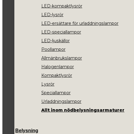
LED-kompaktlysrör
LED-lysrör
LED-ersättare för urladdningslampor
LED-speciallampor
LED-ljuskällor
Poollampor
Allmänbrukslampor
Halogenlampor
Kompaktlysrör
Lysrör
Speciallampor
Urladdningslampor
Allt inom nödbelysningsarmaturer
Belysning