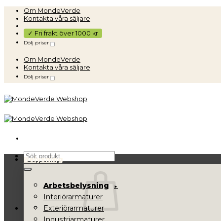
Skip
Om MondeVerde
to
Kontakta våra säljare
content
✓ Fri frakt över 1000 kr
Dölj priser
Om MondeVerde
Kontakta våra säljare
Dölj priser
Sök
Belysning
efter:
Arbetsbelysning
Interiörarmaturer
Exteriörarmaturer
Industriarmaturer