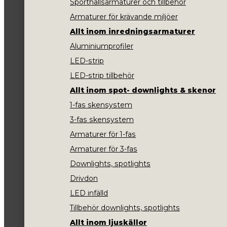
Sporthallsarmaturer och tillbehör
Armaturer för krävande miljöer
Allt inom inredningsarmaturer
Aluminiumprofiler
LED-strip
LED-strip tillbehör
Allt inom spot- downlights & skenor
1-fas skensystem
3-fas skensystem
Armaturer för 1-fas
Armaturer för 3-fas
Downlights, spotlights
Drivdon
LED infälld
Tillbehör downlights, spotlights
Allt inom ljuskällor