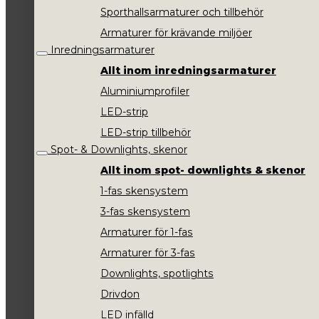
Sporthallsarmaturer och tillbehör
Armaturer för krävande miljöer
Inredningsarmaturer
Allt inom inredningsarmaturer
Aluminiumprofiler
LED-strip
LED-strip tillbehör
Spot- & Downlights, skenor
Allt inom spot- downlights & skenor
1-fas skensystem
3-fas skensystem
Armaturer för 1-fas
Armaturer för 3-fas
Downlights, spotlights
Drivdon
LED infälld