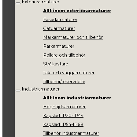
Exteriörarmaturer
Allt inom exteriörarmaturer
Fasadarmaturer
Gatuarmaturer
Markarmaturer och tillbehör
Parkarmaturer
Pollare och tillbehör
Strålkastare
Tak- och väggarmaturer
Tillbehör/reservdelar
Industriarmaturer
Allt inom industriarmaturer
Höghöjdsarmaturer
Kapslad IP20-IP44
Kapslad IP54-IP68
Tillbehör industriarmaturer