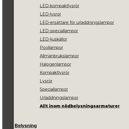
LED-kompaktlysrör
LED-lysrör
LED-ersättare för urladdningslampor
LED-speciallampor
LED-ljuskällor
Poollampor
Allmänbrukslampor
Halogenlampor
Kompaktlysrör
Lysrör
Speciallampor
Urladdningslampor
Allt inom nödbelysningsarmaturer
Belysning