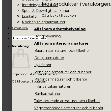
Inga produkter i varukorgen
Inredningsarmaturer
Spot- & Downlights, skenor
Gå tillbaka till butiken
Ljuskällor
Nödbelysningsarmaturer
Offertlista
Allt inom arbetsbelysning
Byggbelysning
Logga in / Registrera
Allt inom interiörarmaturer
Varukorg
Badrumsarmaturer och tillbehör
Designarmaturer
Lysrännor
Pendlade armaturer och tillbehör
Inga produkter i varukorgen.
Plafondarmaturer och tillbehör
Gå tillbaka till butiken
Infällda takarmaturer
Bänkarmaturer
Takmonterade armaturer och tillbehör
Väggmonterade armaturer och tillbehör