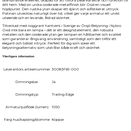
skandinavisk enkelhet, skapad för att tillföra både karaktär och funktion till
ditt hem. Med sin unika oxiderade metallfinish blir Oxid en visuell
höjdpunkt. Den rustika ytan skapar ett djärvt och sofistikerat uttryck.
Patinan utvecklas naturligt över tid, vilket ger varje armatur ett unikt
utseende och en levande, åldrad skönhet.
Tillverkad med noggrant hantverk i Sverige av Örsjö Belysning i Nybro.
Oxid inte bara en lampa – det är ett designstatement, den robusta
metallen och den oxiderade ytan ger lampan en hållbarhet och kvalitet
som garanterar långvarig användning, samtidigt som den tillför ett
elegant och tidlöst intryck. Perfekt för dig som söker ett
belysningsalternativ som utstrålar både kraft och skönhet.
Ytterligare information
Leverantörs artikelnummer
30083F69-000
Dimningsbar
Ja
Dimningstyp
Trailing Edge
Armaturljusflöde (lumen)
1050
Färg hus/kapsling/stomme
Koppar