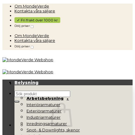
Skip
Om MondeVerde
to
Kontakta våra säljare
content
✓ Fri frakt över 1000 kr
Dölj priser
Om MondeVerde
Kontakta våra säljare
Dölj priser
Belysning
Sök
Arbetsbelysning
efter:
Interiörarmaturer
Exteriörarmaturer
Industriarmaturer
Inredningsarmaturer
Spot- & Downlights, skenor