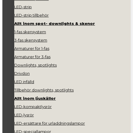
LED-strip
LED-strip tillbehör
Allt inom spot- downlights & skenor
1-fas skensystem
3-fas skensystem
Armaturer för 1-fas
Armaturer för 3-fas
Downlights, spotlights
Drivdon
LED infälld
Tillbehör downlights, spotlights
Allt inom ljuskällor
LED-kompaktlysrör
LED-lysrör
LED-ersättare för urladdningslampor
LED-speciallampor