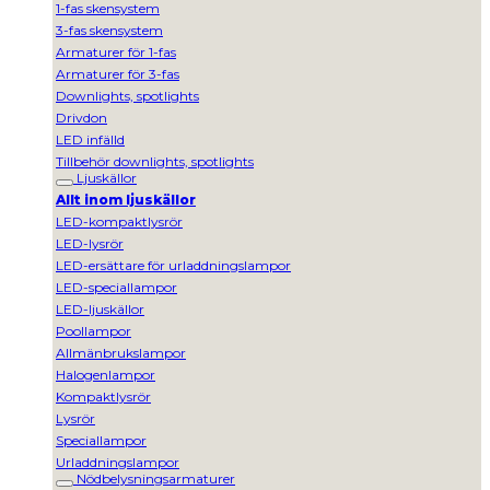
1-fas skensystem
3-fas skensystem
Armaturer för 1-fas
Armaturer för 3-fas
Downlights, spotlights
Drivdon
LED infälld
Tillbehör downlights, spotlights
Ljuskällor
Allt inom ljuskällor
LED-kompaktlysrör
LED-lysrör
LED-ersättare för urladdningslampor
LED-speciallampor
LED-ljuskällor
Poollampor
Allmänbrukslampor
Halogenlampor
Kompaktlysrör
Lysrör
Speciallampor
Urladdningslampor
Nödbelysningsarmaturer