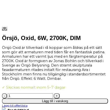
Örsjö, Oxid, 6W, 2700K, DIM
Örsjö Oxid är tillverkad i rå koppar som åldras på ett sätt
som gör att armaturen med tiden får en fantastisk patina.
Armaturen har ett varmt ljus med en färgtemperatur på
2700K. Oxid är formgiven av Jonas Bohlin och tillverkad i
Sverige av Örsjö Belysning. Den stramt skulpturala
fasadarmaturen ritades initialt för restaurang Aira i
Stockholm men finns nu tillgänglig i standardsortimentet
från Örsjö. Effekt: 6 Watt. Dimbar.
✓ Skickas normalt inom 5–7 dagar
Örsjö,
Oxid,
Lägg till i varukorg
6W,
Lägg till offertlista
2700K,
DIM