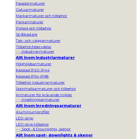
Fasadarmaturer
Gatuarmaturer
Markarmaturer och tillbehör
Parkarmaturer
Pollare och tillbehör
Strålkastare
Tak- och väggarmaturer
Tillbehör/reservdelar
Industriarmaturer
Allt inom industriarmaturer
Höghöjdsarmaturer
Kapslad IP20-IP44
Kapslad IP54-IP68
Tillbehör industriarmaturer
Sporthallsarmaturer och tillbehör
Armaturer för krävande miljöer
Inredningsarmaturer
Allt inom inredningsarmaturer
Aluminiumprofiler
LED-strip
LED-strip tillbehör
Spot- & Downlights, skenor
Allt inom spot- downlights & skenor