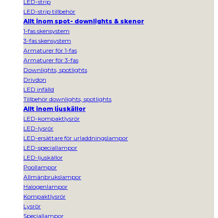
LED-strip
LED-strip tillbehör
Allt inom spot- downlights & skenor
1-fas skensystem
3-fas skensystem
Armaturer för 1-fas
Armaturer för 3-fas
Downlights, spotlights
Drivdon
LED infälld
Tillbehör downlights, spotlights
Allt inom ljuskällor
LED-kompaktlysrör
LED-lysrör
LED-ersättare för urladdningslampor
LED-speciallampor
LED-ljuskällor
Poollampor
Allmänbrukslampor
Halogenlampor
Kompaktlysrör
Lysrör
Speciallampor