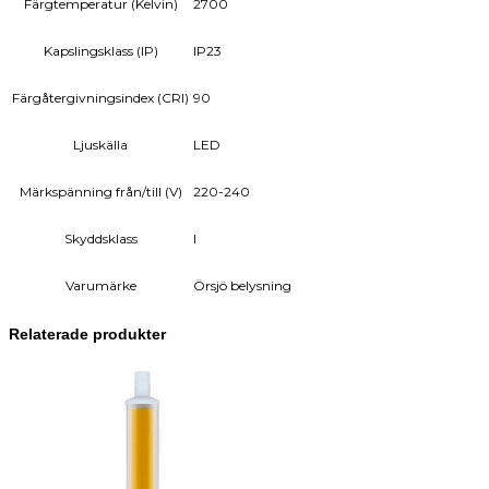
Färgtemperatur (Kelvin)
2700
Kapslingsklass (IP)
IP23
Färgåtergivningsindex (CRI)
90
Ljuskälla
LED
Märkspänning från/till (V)
220-240
Skyddsklass
I
Varumärke
Örsjö belysning
Relaterade produkter