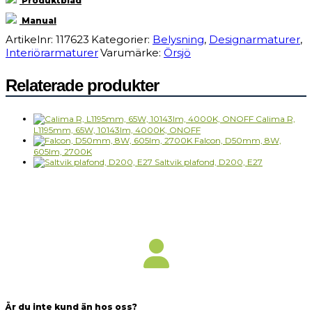
Produktblad
mängd
Manual
Artikelnr:
117623
Kategorier:
Belysning
,
Designarmaturer
,
Interiörarmaturer
Varumärke:
Örsjö
Relaterade produkter
Calima R,
L1195mm, 65W, 10143lm, 4000K, ONOFF
Falcon, D50mm, 8W,
605lm, 2700K
Saltvik plafond, D200, E27
Är du inte kund än hos oss?