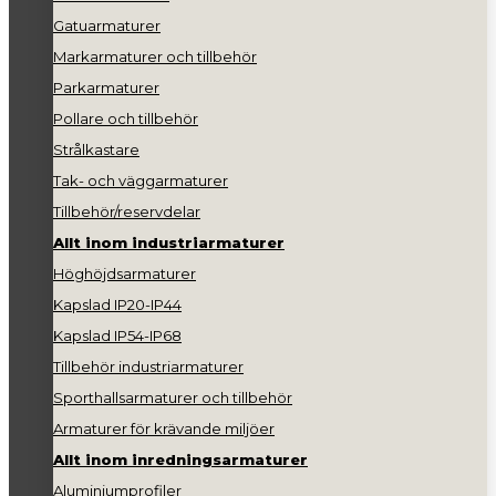
Gatuarmaturer
Markarmaturer och tillbehör
Parkarmaturer
Pollare och tillbehör
Strålkastare
Tak- och väggarmaturer
Tillbehör/reservdelar
Allt inom industriarmaturer
Höghöjdsarmaturer
Kapslad IP20-IP44
Kapslad IP54-IP68
Tillbehör industriarmaturer
Sporthallsarmaturer och tillbehör
Armaturer för krävande miljöer
Allt inom inredningsarmaturer
Aluminiumprofiler