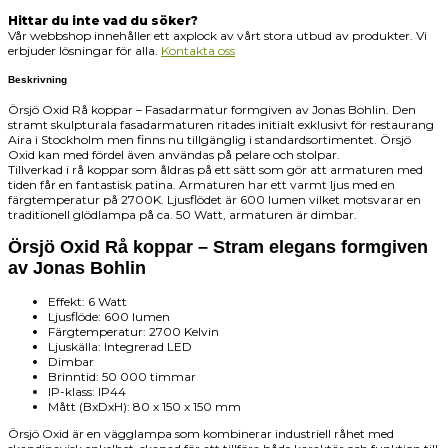
Hittar du inte vad du söker?
Vår webbshop innehåller ett axplock av vårt stora utbud av produkter. Vi
erbjuder lösningar för alla.
Kontakta oss
Beskrivning
Örsjö Oxid Rå koppar – Fasadarmatur formgiven av Jonas Bohlin. Den
stramt skulpturala fasadarmaturen ritades initialt exklusivt för restaurang
Aira i Stockholm men finns nu tillgänglig i standardsortimentet. Örsjö
Oxid kan med fördel även användas på pelare och stolpar.
Tillverkad i rå koppar som åldras på ett sätt som gör att armaturen med
tiden får en fantastisk patina. Armaturen har ett varmt ljus med en
färgtemperatur på 2700K. Ljusflödet är 600 lumen vilket motsvarar en
traditionell glödlampa på ca. 50 Watt, armaturen är dimbar.
Örsjö Oxid Rå koppar – Stram elegans formgiven
av Jonas Bohlin
Effekt: 6 Watt
Ljusflöde: 600 lumen
Färgtemperatur: 2700 Kelvin
Ljuskälla: Integrerad LED
Dimbar
Brinntid: 50 000 timmar
IP-klass: IP44
Mått (BxDxH): 80 x 150 x 150 mm
Örsjö Oxid är en vägglampa som kombinerar industriell råhet med