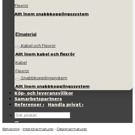
Flexrör
Allt inom snabbkopplingssystem
Elmaterial
Kabel och Flexrör
Allt inom kabel och flexrör
Kabel
Flexrör
Snabbkopplingssystem
Allt inom snabbkopplingssystem
Köp- och leveransvillkor
Samarbetspartners
Referenser ›
Handla privat ›
Sök
efter:
Belysning
›
Interiörarmaturer
›
Designarmaturer