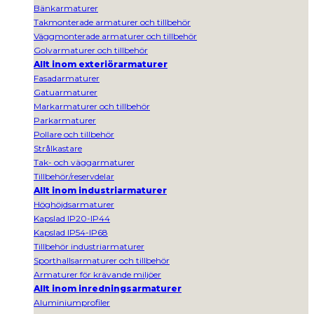
Bänkarmaturer
Takmonterade armaturer och tillbehör
Väggmonterade armaturer och tillbehör
Golvarmaturer och tillbehör
Allt inom exteriörarmaturer
Fasadarmaturer
Gatuarmaturer
Markarmaturer och tillbehör
Parkarmaturer
Pollare och tillbehör
Strålkastare
Tak- och väggarmaturer
Tillbehör/reservdelar
Allt inom industriarmaturer
Höghöjdsarmaturer
Kapslad IP20-IP44
Kapslad IP54-IP68
Tillbehör industriarmaturer
Sporthallsarmaturer och tillbehör
Armaturer för krävande miljöer
Allt inom inredningsarmaturer
Aluminiumprofiler