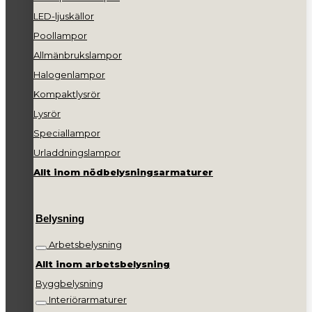
LED-ljuskällor
Poollampor
Allmänbrukslampor
Halogenlampor
Kompaktlysrör
Lysrör
Speciallampor
Urladdningslampor
Allt inom nödbelysningsarmaturer
Belysning
Arbetsbelysning
Allt inom arbetsbelysning
Byggbelysning
Interiörarmaturer