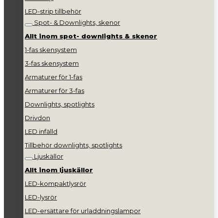
LED-strip tillbehör
Spot- & Downlights, skenor
Allt inom spot- downlights & skenor
1-fas skensystem
3-fas skensystem
Armaturer för 1-fas
Armaturer för 3-fas
Downlights, spotlights
Drivdon
LED infälld
Tillbehör downlights, spotlights
Ljuskällor
Allt inom ljuskällor
LED-kompaktlysrör
LED-lysrör
LED-ersättare för urladdningslampor