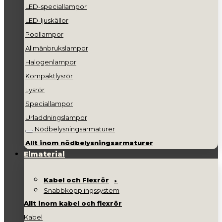
LED-speciallampor
LED-ljuskällor
Poollampor
Allmänbrukslampor
Halogenlampor
Kompaktlysrör
Lysrör
Speciallampor
Urladdningslampor
Nödbelysningsarmaturer
Allt inom nödbelysningsarmaturer
Elmaterial
Kabel och Flexrör
Snabbkopplingssystem
Allt inom kabel och flexrör
Kabel