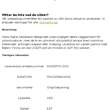
Hittar du inte vad du söker?
Vår webbshop innehåller ett axplock av vårt stora utbud av produkter. Vi
erbjuder lösningar för alla.
Kontakta oss
Beskrivning
Hans-Agne Jakobsson designade ursprungligen dessa vägglampor för
utomhusbruk, men de är en utmärkt uttrycksfull lampa även inomhus.
Materialet, antingen koppar eller mässing, utvecklar en vacker patina med
åldern. Finns i en stor (C627) och en mindre (C 627-110) version.
Ytterligare information
Leverantörs artikelnummer
30109F72-000
EAN/GTIN
7340213604903
Varumärke
Örsjö belysning
Ljuskälla
LED
Sockel
E27