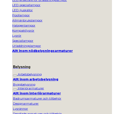
LED-speciallampor
LED-ljuskällor
Poollampor
Allmänbrukslampor
Halogenlampor
Kompaktlysrör
Lysrör
Speciallampor
Urladdningslampor
Allt inom nödbelysningsarmaturer
Belysning
Arbetsbelysning
Allt inom arbetsbelysning
Byggbelysning
Interiörarmaturer
Allt inom interiörarmaturer
Badrumsarmaturer och tillbehör
Designarmaturer
Lysrännor
Pendlade armaturer och tillbehör