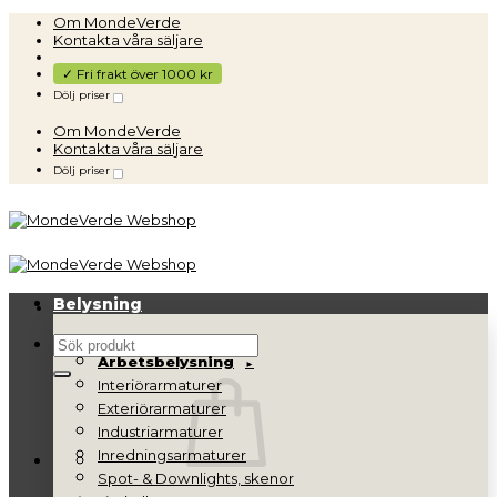
Skip
Om MondeVerde
to
Kontakta våra säljare
content
✓ Fri frakt över 1000 kr
Dölj priser
Om MondeVerde
Kontakta våra säljare
Dölj priser
Belysning
Sök
Arbetsbelysning
efter:
Interiörarmaturer
Exteriörarmaturer
Industriarmaturer
Inredningsarmaturer
Spot- & Downlights, skenor