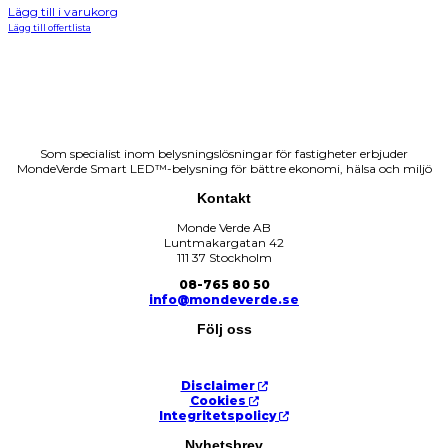
Lägg till i varukorg
Lägg till offertlista
Som specialist inom belysningslösningar för fastigheter erbjuder
MondeVerde Smart LED™-belysning för bättre ekonomi, hälsa och miljö
Kontakt
Monde Verde AB
Luntmakargatan 42
111 37 Stockholm
08-765 80 50
info@mondeverde.se
Följ oss
Disclaimer
Cookies
Integritetspolicy
Nyhetsbrev