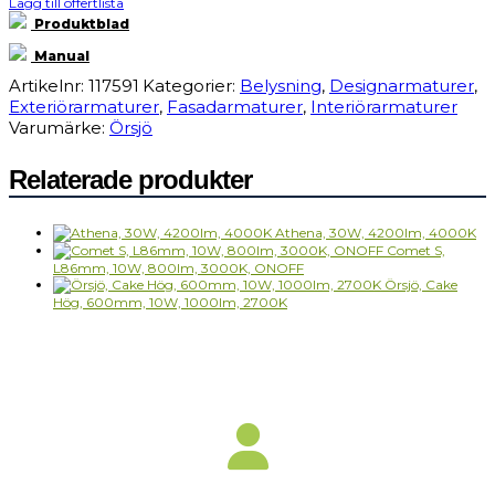
Lägg till offertlista
E27
mängd
Produktblad
Manual
Artikelnr:
117591
Kategorier:
Belysning
,
Designarmaturer
,
Exteriörarmaturer
,
Fasadarmaturer
,
Interiörarmaturer
Varumärke:
Örsjö
Relaterade produkter
Athena, 30W, 4200lm, 4000K
Comet S,
L86mm, 10W, 800lm, 3000K, ONOFF
Örsjö, Cake
Hög, 600mm, 10W, 1000lm, 2700K