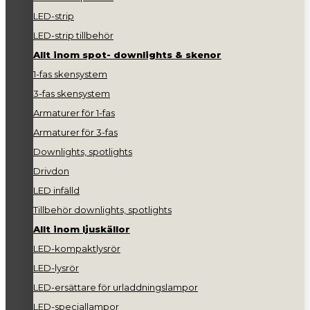
LED-strip
LED-strip tillbehör
Allt inom spot- downlights & skenor
1-fas skensystem
3-fas skensystem
Armaturer för 1-fas
Armaturer för 3-fas
Downlights, spotlights
Drivdon
LED infälld
Tillbehör downlights, spotlights
Allt inom ljuskällor
LED-kompaktlysrör
LED-lysrör
LED-ersättare för urladdningslampor
LED-speciallampor