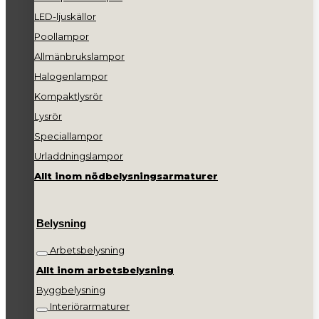
LED-ljuskällor
Poollampor
Allmänbrukslampor
Halogenlampor
Kompaktlysrör
Lysrör
Speciallampor
Urladdningslampor
Allt inom nödbelysningsarmaturer
Belysning
Arbetsbelysning
Allt inom arbetsbelysning
Byggbelysning
Interiörarmaturer