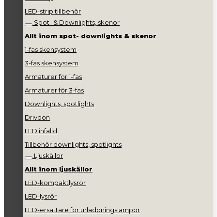
LED-strip tillbehör
Spot- & Downlights, skenor
Allt inom spot- downlights & skenor
1-fas skensystem
3-fas skensystem
Armaturer för 1-fas
Armaturer för 3-fas
Downlights, spotlights
Drivdon
LED infälld
Tillbehör downlights, spotlights
Ljuskällor
Allt inom ljuskällor
LED-kompaktlysrör
LED-lysrör
LED-ersättare för urladdningslampor