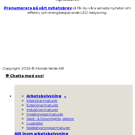
Prenumerera på vårt nyhetsbrev
så får du våra senaste nyheter om
effektiv och energibesparande LED-belysning.
Copyright 2026 © Monde Verde AB
💬 Chatta med oss!
Arbetsbelysning
Interiörarmaturer
Exteriörarmaturer
Industriarmaturer
Inredningsarmaturer
Spot- & Downlights, skenor
Ljuskällor
Nödbelysningsarmaturer
Allt inom arbetsbelysning