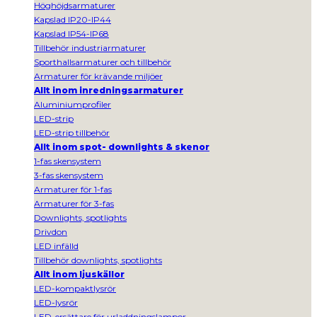
Höghöjdsarmaturer
Kapslad IP20-IP44
Kapslad IP54-IP68
Tillbehör industriarmaturer
Sporthallsarmaturer och tillbehör
Armaturer för krävande miljöer
Allt inom inredningsarmaturer
Aluminiumprofiler
LED-strip
LED-strip tillbehör
Allt inom spot- downlights & skenor
1-fas skensystem
3-fas skensystem
Armaturer för 1-fas
Armaturer för 3-fas
Downlights, spotlights
Drivdon
LED infälld
Tillbehör downlights, spotlights
Allt inom ljuskällor
LED-kompaktlysrör
LED-lysrör
LED-ersättare för urladdningslampor