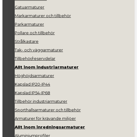
Gatuarmaturer
Markarmaturer och tillbehör
Parkarmaturer
Pollare och tillbehör
Strålkastare
Tak- och väggarmaturer
Tillbehör/reservdelar
Allt inom industriarmaturer
Höghöjdsarmaturer
Kapslad IP20-IP44
Kapslad IP54-IP68
Tillbehör industriarmaturer
Sporthallsarmaturer och tillbehör
Armaturer för krävande miljöer
Allt inom inredningsarmaturer
Aluminiumprofiler