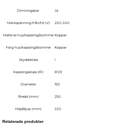
Dimningsbar
Ja
Märkspänning från/till (V)
220-240
Material hus/kapsling/stomme
Koppar
Färg hus/kapsling/stomme
Koppar
Skyddsklass
I
Kapslingsklass (IP)
IP23
Diameter
150
Bredd (mm)
250
Höjd/djup (mm)
220
Relaterade produkter