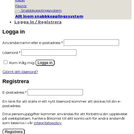
Flexrör
Snabbkopplingssystem
Allt inom snabbkopplingssystem
Logga in / Registrera
Logga in
Obligatoriskt
Användarnamn eller e-postadress
*
Obligatoriskt
Lösenord
*
Kom ihåg mig
Logga in
Glömt ditt lösenord?
Registrera
Obligatoriskt
E-postadress
*
En länk för att ställa in ett nytt lösenord kommer att skickas till din e-
postadress.
Dina personuppgifter kommer användas för att förbättra din upplevelse
på webbplatsen, hantera åtkomst till ditt konto och för andra ändamål
som beskrivs i vår
integritetspolicy
.
Registrera