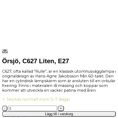
Örsjö, C627 Liten, E27
C627, ofta kallad “Rulle”, är en klassisk utomhusvägglampa i
originaldesign av Hans-Agne Jakobsson från 60-talet. Den
har en cylindrisk lampskärm som är ansluten till en cirkulär
fixering. Finns i materialen rå mässing och koppar som
kommer att utveckla en vacker patina med åren.
✓ Skickas normalt inom 5–7 dagar
Örsjö,
C627
Lägg till i varukorg
Liten,