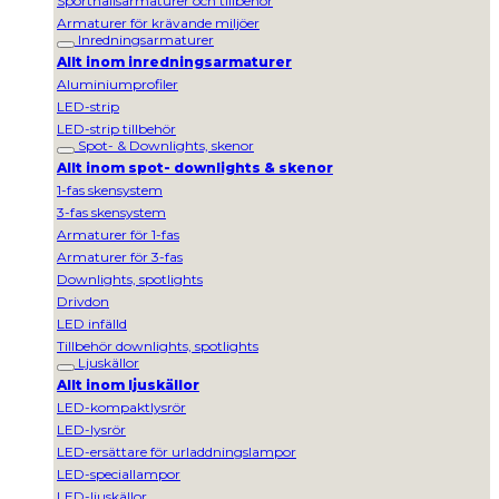
Sporthallsarmaturer och tillbehör
Armaturer för krävande miljöer
Inredningsarmaturer
Allt inom inredningsarmaturer
Aluminiumprofiler
LED-strip
LED-strip tillbehör
Spot- & Downlights, skenor
Allt inom spot- downlights & skenor
1-fas skensystem
3-fas skensystem
Armaturer för 1-fas
Armaturer för 3-fas
Downlights, spotlights
Drivdon
LED infälld
Tillbehör downlights, spotlights
Ljuskällor
Allt inom ljuskällor
LED-kompaktlysrör
LED-lysrör
LED-ersättare för urladdningslampor
LED-speciallampor
LED-ljuskällor