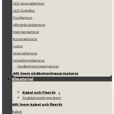
LED-speciallampor
LED-ljuskällor
Poollampor
Allmänbrukslampor
Halogenlampor
Kompaktlysrör
Lysrör
Speciallampor
Urladdningslampor
Nödbelysningsarmaturer
Allt inom nödbelysningsarmaturer
Elmaterial
Kabel och Flexrör
Snabbkopplingssystem
Allt inom kabel och flexrör
Kabel