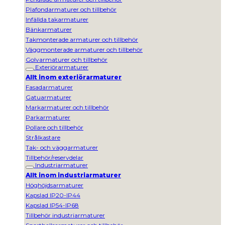
Plafondarmaturer och tillbehör
Infällda takarmaturer
Bänkarmaturer
Takmonterade armaturer och tillbehör
Väggmonterade armaturer och tillbehör
Golvarmaturer och tillbehör
Exteriörarmaturer
Allt inom exteriörarmaturer
Fasadarmaturer
Gatuarmaturer
Markarmaturer och tillbehör
Parkarmaturer
Pollare och tillbehör
Strålkastare
Tak- och väggarmaturer
Tillbehör/reservdelar
Industriarmaturer
Allt inom industriarmaturer
Höghöjdsarmaturer
Kapslad IP20-IP44
Kapslad IP54-IP68
Tillbehör industriarmaturer