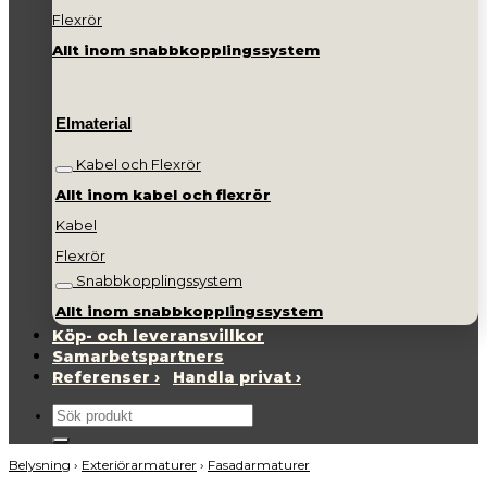
Flexrör
Allt inom snabbkopplingssystem
Elmaterial
Kabel och Flexrör
Allt inom kabel och flexrör
Kabel
Flexrör
Snabbkopplingssystem
Allt inom snabbkopplingssystem
Köp- och leveransvillkor
Samarbetspartners
Referenser ›
Handla privat ›
Sök
efter:
Belysning
›
Exteriörarmaturer
›
Fasadarmaturer