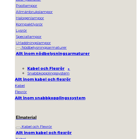
Poollampor
Allmänbrukslampor
Halogenlampor
Kompaktlysrör
Lysrör
Speciallampor
Urladdningslampor
Nödbelysningsarmaturer
Allt inom nödbelysningsarmaturer
Kabel och Flexrör
Snabbkopplingssystem
Allt inom kabel och flexrör
Kabel
Flexrör
Allt inom snabbkopplingssystem
Elmaterial
Kabel och Flexrör
Allt inom kabel och flexrör
Kabel