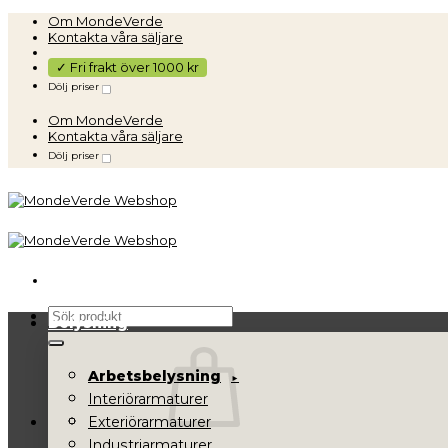
Skip
Om MondeVerde
to
Kontakta våra säljare
content
✓ Fri frakt över 1000 kr
Dölj priser
Om MondeVerde
Kontakta våra säljare
Dölj priser
Sök
Belysning
efter:
Arbetsbelysning
Interiörarmaturer
Exteriörarmaturer
Industriarmaturer