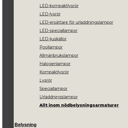
LED-kompaktlysrör
LED-lysrör
LED-ersättare för urladdningslampor
LED-speciallampor
LED-ljuskällor
Poollampor
Allmänbrukslampor
Halogenlampor
Kompaktlysrör
Lysrör
Speciallampor
Urladdningslampor
Allt inom nödbelysningsarmaturer
Belysning