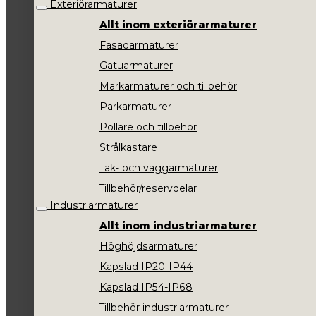
Exteriörarmaturer
Allt inom exteriörarmaturer
Fasadarmaturer
Gatuarmaturer
Markarmaturer och tillbehör
Parkarmaturer
Pollare och tillbehör
Strålkastare
Tak- och väggarmaturer
Tillbehör/reservdelar
Industriarmaturer
Allt inom industriarmaturer
Höghöjdsarmaturer
Kapslad IP20-IP44
Kapslad IP54-IP68
Tillbehör industriarmaturer