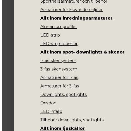
Sporthallsarmaturer och tillbehör
Armaturer för krävande miljöer
Allt inom inredningsarmaturer
Aluminiumprofiler
LED-strip
LED-strip tillbehör
Allt inom spot- downlights & skenor
1-fas skensystem
3-fas skensystem
Armaturer för 1-fas
Armaturer för 3-fas
Downlights, spotlights
Drivdon
LED infälld
Tillbehör downlights, spotlights
Allt inom ljuskällor