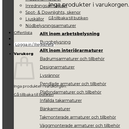
Inga produkter i varukorgen
Inredningsarmaturer
Spot- & Downlights, skenor
Gå tillbaka till butiken
Ljuskällor
Nödbelysningsarmaturer
Offertlista
Allt inom arbetsbelysning
Byggbelysning
Logga in / Registrera
Allt inom interiörarmaturer
Varukorg
Badrumsarmaturer och tillbehör
Designarmaturer
Lysrännor
Pendlade armaturer och tillbehör
Inga produkter i varukorgen.
Plafondarmaturer och tillbehör
Gå tillbaka till butiken
Infällda takarmaturer
Bänkarmaturer
Takmonterade armaturer och tillbehör
Väggmonterade armaturer och tillbehör