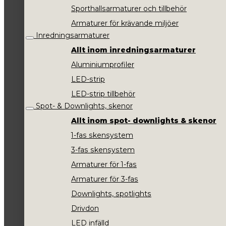
Sporthallsarmaturer och tillbehör
Armaturer för krävande miljöer
Inredningsarmaturer
Allt inom inredningsarmaturer
Aluminiumprofiler
LED-strip
LED-strip tillbehör
Spot- & Downlights, skenor
Allt inom spot- downlights & skenor
1-fas skensystem
3-fas skensystem
Armaturer för 1-fas
Armaturer för 3-fas
Downlights, spotlights
Drivdon
LED infälld