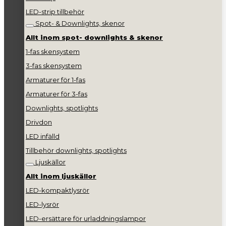
LED-strip tillbehör
Spot- & Downlights, skenor
Allt inom spot- downlights & skenor
1-fas skensystem
3-fas skensystem
Armaturer för 1-fas
Armaturer för 3-fas
Downlights, spotlights
Drivdon
LED infälld
Tillbehör downlights, spotlights
Ljuskällor
Allt inom ljuskällor
LED-kompaktlysrör
LED-lysrör
LED-ersättare för urladdningslampor