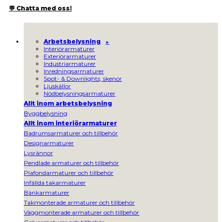
💬 Chatta med oss!
Arbetsbelysning
Interiörarmaturer
Exteriörarmaturer
Industriarmaturer
Inredningsarmaturer
Spot- & Downlights, skenor
Ljuskällor
Nödbelysningsarmaturer
Allt inom arbetsbelysning
Byggbelysning
Allt inom interiörarmaturer
Badrumsarmaturer och tillbehör
Designarmaturer
Lysrännor
Pendlade armaturer och tillbehör
Plafondarmaturer och tillbehör
Infällda takarmaturer
Bänkarmaturer
Takmonterade armaturer och tillbehör
Väggmonterade armaturer och tillbehör