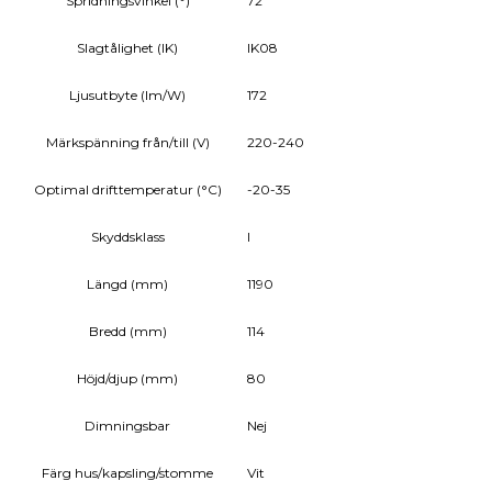
Spridningsvinkel (°)
72
Slagtålighet (IK)
IK08
Ljusutbyte (lm/W)
172
Märkspänning från/till (V)
220-240
Optimal drifttemperatur (°C)
-20-35
Skyddsklass
I
Längd (mm)
1190
Bredd (mm)
114
Höjd/djup (mm)
80
Dimningsbar
Nej
Färg hus/kapsling/stomme
Vit