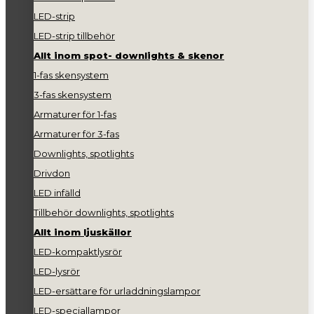
LED-strip
LED-strip tillbehör
Allt inom spot- downlights & skenor
1-fas skensystem
3-fas skensystem
Armaturer för 1-fas
Armaturer för 3-fas
Downlights, spotlights
Drivdon
LED infälld
Tillbehör downlights, spotlights
Allt inom ljuskällor
LED-kompaktlysrör
LED-lysrör
LED-ersättare för urladdningslampor
LED-speciallampor