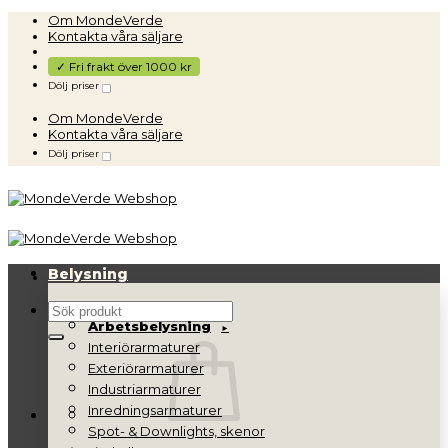
Skip
Om MondeVerde
to
Kontakta våra säljare
content
✓ Fri frakt över 1000 kr
Dölj priser
Om MondeVerde
Kontakta våra säljare
Dölj priser
Belysning
Sök
Arbetsbelysning
efter:
Interiörarmaturer
Exteriörarmaturer
Industriarmaturer
Inredningsarmaturer
Spot- & Downlights, skenor