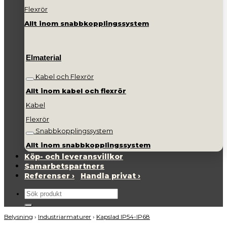
Flexrör
Allt inom snabbkopplingssystem
Elmaterial
Kabel och Flexrör
Allt inom kabel och flexrör
Kabel
Flexrör
Snabbkopplingssystem
Allt inom snabbkopplingssystem
Köp- och leveransvillkor
Samarbetspartners
Referenser ›
Handla privat ›
Sök
efter:
Belysning
›
Industriarmaturer
›
Kapslad IP54-IP68