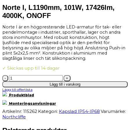
Norte I, L1190mm, 101W, 17426lm,
4000K, ONOFF
Norte I är en högpresterande LED-armatur för tak- eller
pendelmontage i industrier, sporthallar, lager och andra
stora inomhusytor. Med robust konstruktion, högt
ljusflöde med specialiserad optik är den perfekt för
belysning av olika miljöer på hög höjd. Anslutning Push-in
plint 5x2x2,5 mm². Konstruktion i aluminium med
slagtåliga linser och tät silikonpackning.
✓ Skickas upp till 14 dagar
Norte
I,
Lägg till i varukorg
L1190mm,
Lägg till offertlista
101W,
17426lm,
Produktblad
4000K,
ONOFF
Monteringsanvisningar
mängd
Artikelnr:
115262
Kategori:
Kapslad IP54-IP68
Varumärke:
Northcliffe