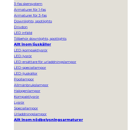
3-fas skensystem
Armaturer för 1-fas
Armaturer för 3-fas
Downlights, spotlights
Drivdon
LED infälld
Tillbehör downlights, spotlights
Allt inom ljuskällor
LED-kompaktlysrör
LED-lysrör
LED-ersättare för urladdningslampor
LED-speciallampor
LED-ljuskällor
Poollampor
Allmänbrukslampor
Halogenlampor
Kompaktlysrör
Lysrör
Speciallampor
Urladdningslampor
Allt inom nödbelysningsarmaturer