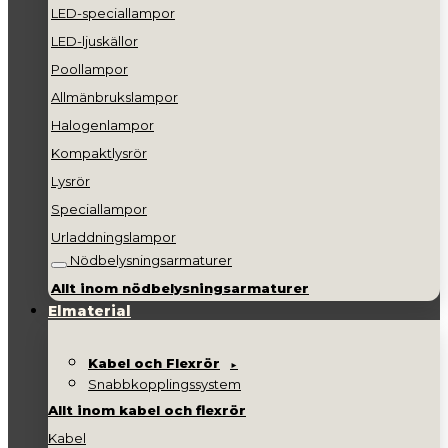
LED-speciallampor
LED-ljuskällor
Poollampor
Allmänbrukslampor
Halogenlampor
Kompaktlysrör
Lysrör
Speciallampor
Urladdningslampor
Nödbelysningsarmaturer
Allt inom nödbelysningsarmaturer
Elmaterial
Kabel och Flexrör
Snabbkopplingssystem
Allt inom kabel och flexrör
Kabel