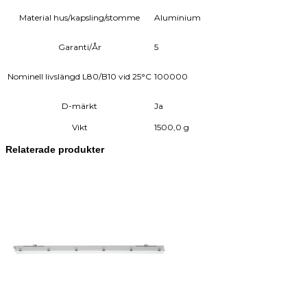
Material hus/kapsling/stomme
Aluminium
Garanti/År
5
Nominell livslängd L80/B10 vid 25°C
100000
D-märkt
Ja
Vikt
1500,0 g
Relaterade produkter