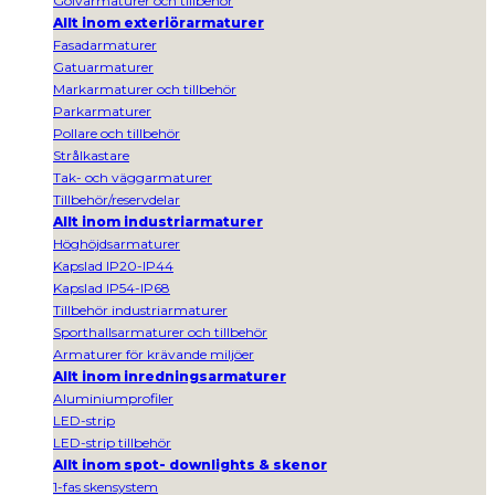
Golvarmaturer och tillbehör
Allt inom exteriörarmaturer
Fasadarmaturer
Gatuarmaturer
Markarmaturer och tillbehör
Parkarmaturer
Pollare och tillbehör
Strålkastare
Tak- och väggarmaturer
Tillbehör/reservdelar
Allt inom industriarmaturer
Höghöjdsarmaturer
Kapslad IP20-IP44
Kapslad IP54-IP68
Tillbehör industriarmaturer
Sporthallsarmaturer och tillbehör
Armaturer för krävande miljöer
Allt inom inredningsarmaturer
Aluminiumprofiler
LED-strip
LED-strip tillbehör
Allt inom spot- downlights & skenor
1-fas skensystem