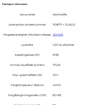
Ytterligare information
Varumärke
Northcliffe
Leverantörs artikelnummer
1108711 + 3LIN2,5
Färgbeständighet (McAdam ellipse)
SDCM3
Ljuskälla
LED ej utbytbar
Kapslingsklass (IP)
IP65
Armaturljusflöde (lumen)
17426
Max. systemeffekt (W)
101.1
Färgtemperatur (Kelvin)
4000
Färgåtergivningsindex (CRI)
80-89