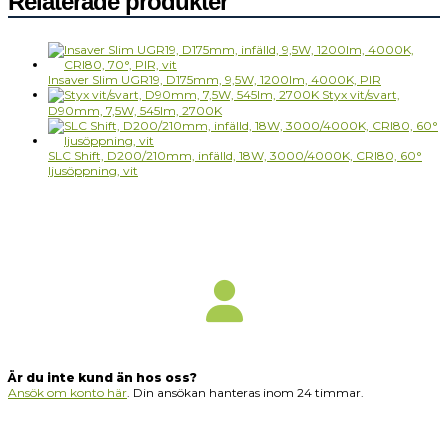
Relaterade produkter
Insaver Slim UGR19, D175mm, 9,5W, 1200lm, 4000K, PIR
Styx vit/svart,
D90mm, 7,5W, 545lm, 2700K
SLC Shift, D200/210mm, infälld, 18W, 3000/4000K, CRI80, 60°
ljusöppning, vit
Är du inte kund än hos oss?
Ansök om konto här
. Din ansökan hanteras inom 24 timmar.