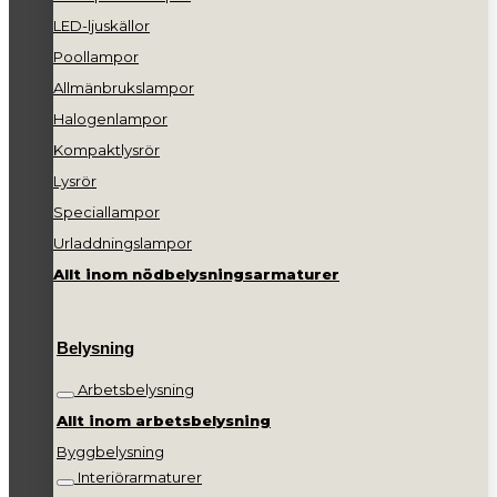
LED-ljuskällor
Poollampor
Allmänbrukslampor
Halogenlampor
Kompaktlysrör
Lysrör
Speciallampor
Urladdningslampor
Allt inom nödbelysningsarmaturer
Belysning
Arbetsbelysning
Allt inom arbetsbelysning
Byggbelysning
Interiörarmaturer