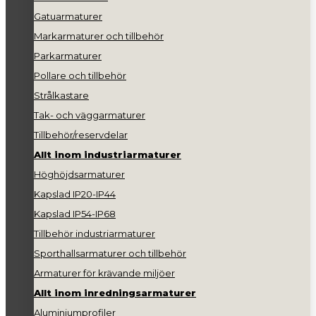
Gatuarmaturer
Markarmaturer och tillbehör
Parkarmaturer
Pollare och tillbehör
Strålkastare
Tak- och väggarmaturer
Tillbehör/reservdelar
Allt inom industriarmaturer
Höghöjdsarmaturer
Kapslad IP20-IP44
Kapslad IP54-IP68
Tillbehör industriarmaturer
Sporthallsarmaturer och tillbehör
Armaturer för krävande miljöer
Allt inom inredningsarmaturer
Aluminiumprofiler