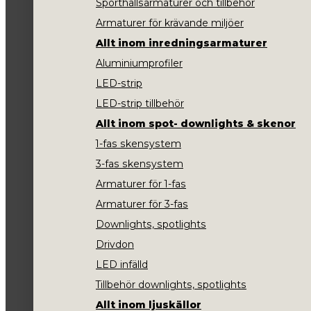
Sporthallsarmaturer och tillbehör
Armaturer för krävande miljöer
Allt inom inredningsarmaturer
Aluminiumprofiler
LED-strip
LED-strip tillbehör
Allt inom spot- downlights & skenor
1-fas skensystem
3-fas skensystem
Armaturer för 1-fas
Armaturer för 3-fas
Downlights, spotlights
Drivdon
LED infälld
Tillbehör downlights, spotlights
Allt inom ljuskällor