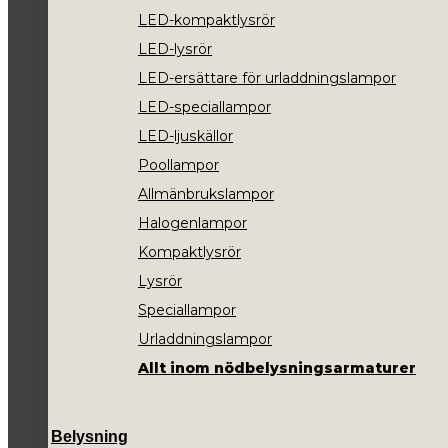
LED-kompaktlysrör
LED-lysrör
LED-ersättare för urladdningslampor
LED-speciallampor
LED-ljuskällor
Poollampor
Allmänbrukslampor
Halogenlampor
Kompaktlysrör
Lysrör
Speciallampor
Urladdningslampor
Allt inom nödbelysningsarmaturer
Belysning