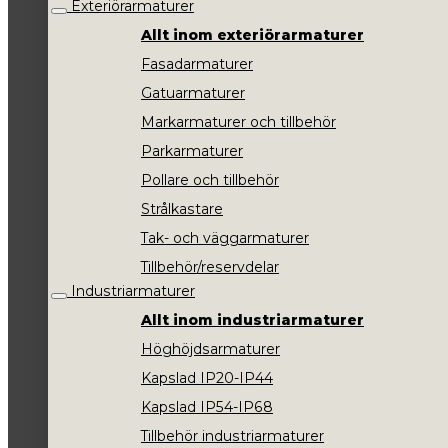
Exteriörarmaturer
Allt inom exteriörarmaturer
Fasadarmaturer
Gatuarmaturer
Markarmaturer och tillbehör
Parkarmaturer
Pollare och tillbehör
Strålkastare
Tak- och väggarmaturer
Tillbehör/reservdelar
Industriarmaturer
Allt inom industriarmaturer
Höghöjdsarmaturer
Kapslad IP20-IP44
Kapslad IP54-IP68
Tillbehör industriarmaturer