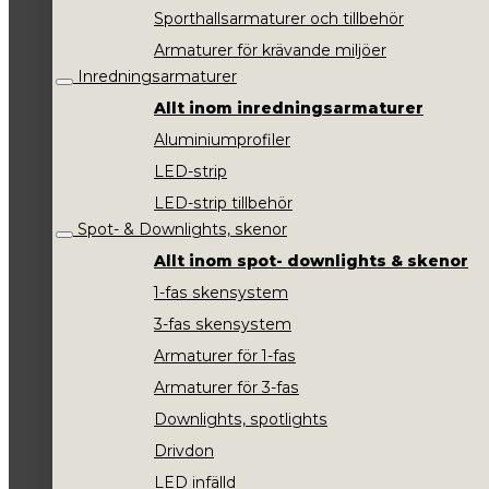
Sporthallsarmaturer och tillbehör
Armaturer för krävande miljöer
Inredningsarmaturer
Allt inom inredningsarmaturer
Aluminiumprofiler
LED-strip
LED-strip tillbehör
Spot- & Downlights, skenor
Allt inom spot- downlights & skenor
1-fas skensystem
3-fas skensystem
Armaturer för 1-fas
Armaturer för 3-fas
Downlights, spotlights
Drivdon
LED infälld