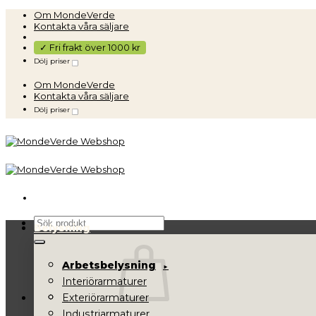
Skip
Om MondeVerde
to
Kontakta våra säljare
content
✓ Fri frakt över 1000 kr
Dölj priser
Om MondeVerde
Kontakta våra säljare
Dölj priser
Sök
Belysning
efter:
Arbetsbelysning
Interiörarmaturer
Exteriörarmaturer
Industriarmaturer