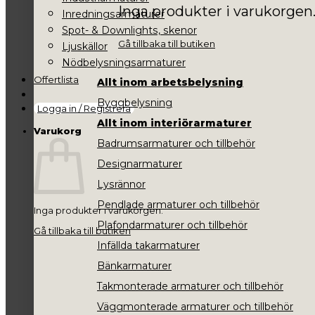
Inga produkter i varukorgen
Inredningsarmaturer
Spot- & Downlights, skenor
Gå tillbaka till butiken
Ljuskällor
Nödbelysningsarmaturer
Offertlista
Allt inom arbetsbelysning
Byggbelysning
Logga in / Registrera
Allt inom interiörarmaturer
Varukorg
Badrumsarmaturer och tillbehör
Designarmaturer
Lysrännor
Pendlade armaturer och tillbehör
Inga produkter i varukorgen.
Plafondarmaturer och tillbehör
Gå tillbaka till butiken
Infällda takarmaturer
Bänkarmaturer
Takmonterade armaturer och tillbehör
Väggmonterade armaturer och tillbehör